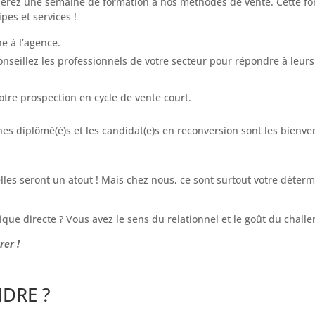
uerez une semaine de formation à nos méthodes de vente. Cette for
es et services !
e à l’agence.
nseillez les professionnels de votre secteur pour répondre à leurs
otre prospection en cycle de vente court.
unes diplômé(é)s et les candidat(e)s en reconversion sont les bienve
es seront un atout ! Mais chez nous, ce sont surtout votre déterm
ique directe ? Vous avez le sens du relationnel et le goût du challe
rer !
DRE ?