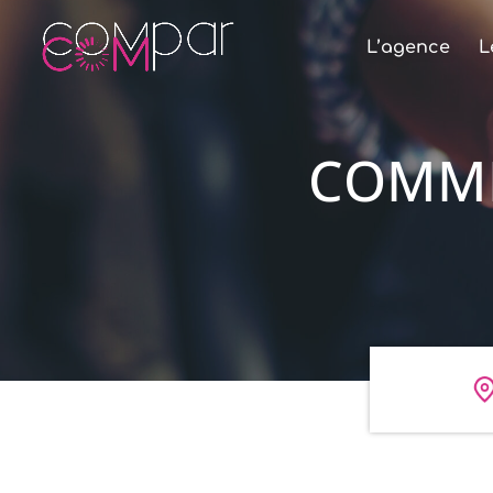
L’agence
L
COMME