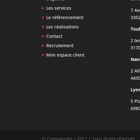
Les services
7 A
Le référencement
335
Les réalisations
Tou
Contact
2 te
Recrutement
3170
Mon espace client
Nan
2 Al
443
Lyo
5 Pl
6980
© Comparcom | 2021 | Tous droits réservés