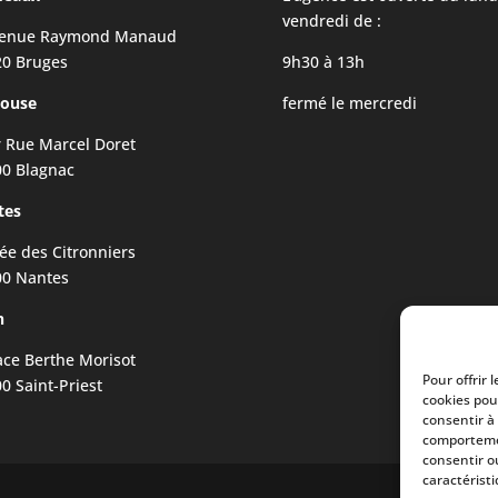
vendredi de :
venue Raymond Manaud
20 Bruges
9h30 à 13h
louse
fermé le mercredi
r Rue Marcel Doret
0 Blagnac
tes
lée des Citronniers
00 Nantes
n
ace Berthe Morisot
Pour offrir 
0 Saint-Priest
cookies pou
consentir à
comportemen
consentir o
caractéristi