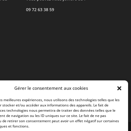
09 72 63 38 59
Gérer le consentement aux cookies
les meilleures expériences, nous utilisons des technologies telles que les
r stocker et/ou accéder aux informations des appareils. Le fait de
 ces technologies nous permettra de traiter des données telles que le
t de navigation ou les ID uniques sur ce site. Le fait de ne pas
u de retirer son consentement peut avoir un effet négatif sur certaines
ques et fonctions.