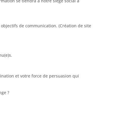
mation se tiendra à notre siège social à
 objectifs de communication. (Création de site
nu(e)s.
ination et votre force de persuasion qui
nge ?