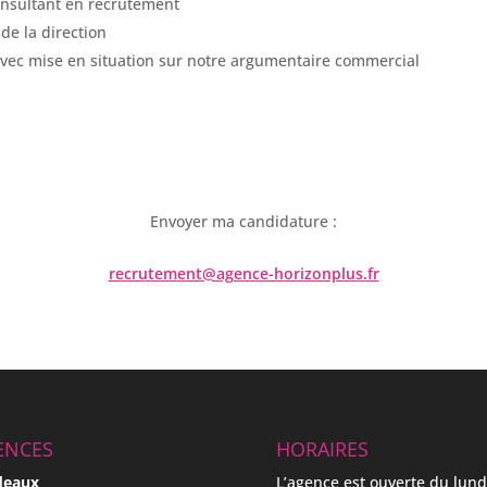
onsultant en recrutement
de la direction
 avec mise en situation sur notre argumentaire commercial
Envoyer ma candidature :
recrutement@agence-horizonplus.fr
ENCES
HORAIRES
deaux
L’agence est ouverte du lund